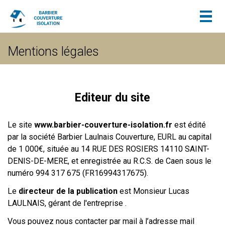
Togg
navig
Mentions légales
Editeur du site
Le site
www.barbier-couverture-isolation.fr
est édité
par la société Barbier Laulnais Couverture, EURL au capital
de 1 000€, située au 14 RUE DES ROSIERS 14110 SAINT-
DENIS-DE-MERE, et enregistrée au R.C.S. de Caen sous le
numéro 994 317 675 (FR16994317675).
Le
directeur de la publication
est Monsieur
Lucas
LAULNAIS
, gérant de l'entreprise
.
Vous pouvez nous contacter par mail à l’adresse mail